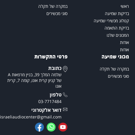
אשי
במקרה של תקלה
דיקות שמיעה
סוגי מכשירים
טלוג מכשירי שמיעה
דיקת התאמה
מכונים שלנו
ודות
ודות
כוני שמיעה
פרטי התקשרות
כתובת
מקרה של תקלה
שלמה המלך 39, בניין מרפאות A
וגי מכשירים
של קניון קרית אונו, קומה 7, קרית
אונו
טלפון
03-7717484
דואר אלקטרוני
theisraeliaudiocenter@gmail.com