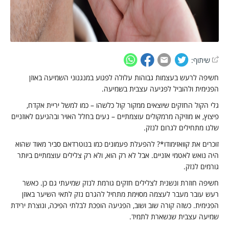
שיתוף:
שיפה לרעש בעצמות גבוהות עלולה לפגוע במנגנוני השמיעה באוזן
פנימית ולהוביל לפגיעה עצבית בשמיעה.
לי הקול החזקים שיוצאים ממקור קול כלשהו – כמו למשל יריית אקדח,
יצוץ, או מוזיקה מרמקולים עוצמתיים – נעים בחלל האויר ובהגיעם לאוזניים
לנו מתחילים לגרום לנזק.
וכרים את קוואזימודו*? להפעלת פעמונים כמו בנוטרדאם סביר מאוד שהוא
יה נואש לאטמי אזניים. אבל לא רק הוא, ולא רק צלילים עוצמתיים ביותר
ורמים לנזק.
שיפה חוזרת ונשנית לצלילים חזקים גורמת לנזק שמיעתי גם כן. כאשר
עש עובר מעבר לעצמה מסוימת מתחיל להגרם נזק לתאי השיער באוזן
פנימית. כשזה קורה שוב ושוב, הפגיעה הופכת לבלתי הפיכה, ונוצרת ירידת
מיעה עצבית שנשארת לתמיד.