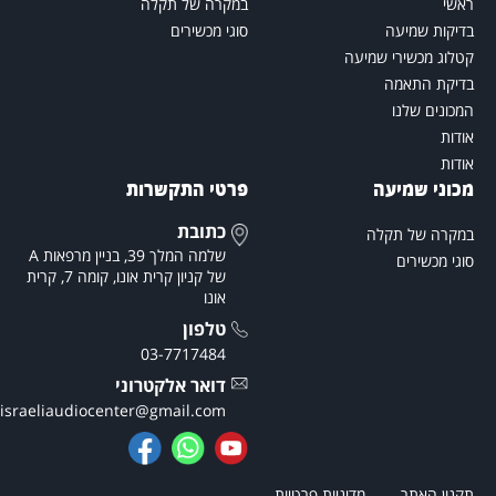
אשי
במקרה של תקלה
דיקות שמיעה
סוגי מכשירים
טלוג מכשירי שמיעה
דיקת התאמה
מכונים שלנו
ודות
ודות
כוני שמיעה
פרטי התקשרות
כתובת
מקרה של תקלה
שלמה המלך 39, בניין מרפאות A
וגי מכשירים
של קניון קרית אונו, קומה 7, קרית
אונו
טלפון
03-7717484
דואר אלקטרוני
theisraeliaudiocenter@gmail.com
קנון האתר
מדיניות פרטיות