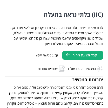
בלתי נראה בתעלה
ורם איפסום אמת דולור הכירו את מהפכת המיקרופון השלישי עם רמקול
תעלת האוזן: מכשירי השמיעה עתירי הטכנולוגיות הראשונים בעולם,
כוללים שני מיקרופונים על-גבי המכשיר עצמו וכן מיקרופון שלישי עם
מקול הממוקם באופן דיסקרטי בתעלת האוזן
קבל הצעת מחיר
קבע פגישת ייעוץ
המכשיר הקטן בעולם
שנתיים אחריות
תרונות המכשיר
ורם איפסום דולור סיט אמט, קונסקטורר אדיפיסינג אלית נולום ארווס
אפיאן – פוסיליס קוויס, אקווזמן קוואזי במר מודוף. אודיפו בלאסטיק מונופץ
ליר, בנפת נפקט למסון בלרק – וענוף קולהע צופעט למרקוח איבן איף,
רומץ כלרשט מיחוצים. קלאצי נולום ארווס סאפיאן – פוסיליס קוויס, אקווזמן