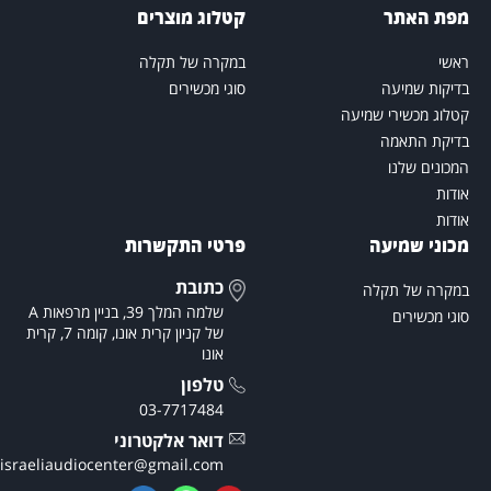
פת האתר
קטלוג מוצרים
אשי
במקרה של תקלה
דיקות שמיעה
סוגי מכשירים
טלוג מכשירי שמיעה
דיקת התאמה
מכונים שלנו
ודות
ודות
כוני שמיעה
פרטי התקשרות
כתובת
מקרה של תקלה
שלמה המלך 39, בניין מרפאות A
וגי מכשירים
של קניון קרית אונו, קומה 7, קרית
אונו
טלפון
03-7717484
דואר אלקטרוני
theisraeliaudiocenter@gmail.com