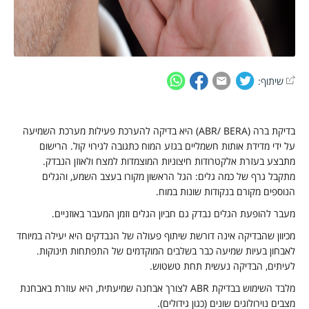
שיתוף:
דיקת BERA | בדיקת ברה
בדיקת ברה (ABR/ BERA) היא בדיקה להערכת פעילות מערכת השמיעה
ל ידי מדידת אותות חשמליים בגזע המוח כתגובה לגירוי קול. הרישום
תבצע בעזרת אלקטרודות חיצוניות המוצמדות למצח ולאוזן הנבדק.
תקבל גרף של כמה גלים: הגל הראשון מקורו בעצב השמע, והגלים
נוספים מקורם בנקודות שונות במוח.
עבר להופעת הגלים נבדק גם חביון הגלים וזמן המעבר באוזניים.
כיוון שהבדיקה אינה דורשת שיתוף פעולה של הנבדקים היא יעילה במיוחד
אבחון בעיות שמיעה כבר בשלבים המוקדמים של התפתחות תינוקות.
עיתים, הבדיקה נעשית תחת טשטוש.
מלבד השימוש בבדיקת ABR לצורך אבחנה שמיעתית, היא עוזרת באבחנת
צבים נוירולוגים שונים (כגון גידולים).