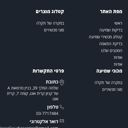
פת האתר
קטלוג מוצרים
אשי
במקרה של תקלה
דיקות שמיעה
סוגי מכשירים
טלוג מכשירי שמיעה
דיקת התאמה
מכונים שלנו
ודות
ודות
כוני שמיעה
פרטי התקשרות
כתובת
מקרה של תקלה
שלמה המלך 39, בניין מרפאות A
וגי מכשירים
של קניון קרית אונו, קומה 7, קרית
אונו
טלפון
03-7717484
דואר אלקטרוני
theisraeliaudiocenter@gmail.com