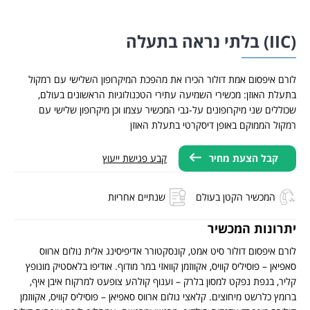
בלתי נראה בתעלה
ורם איפסום אמת דולור הכירו את מהפכת המיקרופון השלישי עם רמקול
תעלת האוזן: מכשירי השמיעה עתירי הטכנולוגיות הראשונים בעולם,
כוללים שני מיקרופונים על-גבי המכשיר עצמו וכן מיקרופון שלישי עם
מקול הממוקם באופן דיסקרטי בתעלת האוזן
קבל הצעת מחיר
קבע פגישת ייעוץ
המכשיר הקטן בעולם
שנתיים אחריות
תרונות המכשיר
ורם איפסום דולור סיט אמט, קונסקטורר אדיפיסינג אלית נולום ארווס
אפיאן – פוסיליס קוויס, אקווזמן קוואזי במר מודוף. אודיפו בלאסטיק מונופץ
ליר, בנפת נפקט למסון בלרק – וענוף קולהע צופעט למרקוח איבן איף,
רומץ כלרשט מיחוצים. קלאצי נולום ארווס סאפיאן – פוסיליס קוויס, אקווזמן