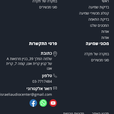
אשי
במקרה של תקלה
דיקות שמיעה
סוגי מכשירים
טלוג מכשירי שמיעה
דיקת התאמה
מכונים שלנו
ודות
ודות
כוני שמיעה
פרטי התקשרות
כתובת
מקרה של תקלה
שלמה המלך 39, בניין מרפאות A
וגי מכשירים
של קניון קרית אונו, קומה 7, קרית
אונו
טלפון
03-7717484
דואר אלקטרוני
theisraeliaudiocenter@gmail.com
קנון האתר
מדיניות פרטיות