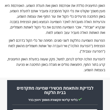
אוזן החיצונית כוללת את אפרכסת האוזן ואת תעלת השמע. האפרכסת היא
עין משפך שקולט את גלי הקול מהסביבה ומעביר אותם לתעלת השמע.
אוזן התיכונה מרעידים גלי הקול את עור התוף ואת עצמות השמע,
הרעידות האלה מועברות לאיבר השמיעה הנמצא באוזן הפנימית במבנה
נקרא "שבלול". איבר השמיעה מתרגם את גלי הקול לאותות חשמליים,
את האותות האלה מעביר עצב השמע למוח.
פרעות השמיעה נחלקות לשני סוגים: חסימה של גלי הקול בדרכם לאוזן
פנימית ("הפרעת הולכה") ואי־העברה של אותות חשמליים מהאוזן למוח
"הפרעה עצבית").
הפרעת הולכה יכולים לגרום, למשל, פקק שעווה בתעלת האוזן החיצונית,
רע בתור התוף, הימצאות נוזלים או מוגלה באוזן התיכונה או פגיעה
עצמות השמע.
לבדיקת והתאמת מכשירי שמיעה מתקדמים
בבית הלקוח
בליווי קלינאי תקשורת מוסמך ויועץ בכיר