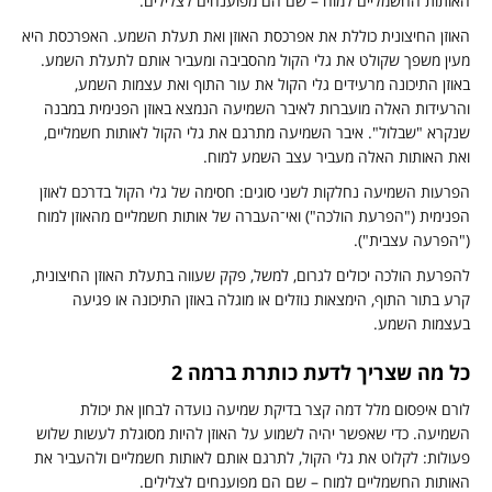
אותות החשמליים למוח – שם הם מפוענחים לצלילים.
אוזן החיצונית כוללת את אפרכסת האוזן ואת תעלת השמע. האפרכסת היא
עין משפך שקולט את גלי הקול מהסביבה ומעביר אותם לתעלת השמע.
אוזן התיכונה מרעידים גלי הקול את עור התוף ואת עצמות השמע,
הרעידות האלה מועברות לאיבר השמיעה הנמצא באוזן הפנימית במבנה
נקרא "שבלול". איבר השמיעה מתרגם את גלי הקול לאותות חשמליים,
את האותות האלה מעביר עצב השמע למוח.
פרעות השמיעה נחלקות לשני סוגים: חסימה של גלי הקול בדרכם לאוזן
פנימית ("הפרעת הולכה") ואי־העברה של אותות חשמליים מהאוזן למוח
"הפרעה עצבית").
הפרעת הולכה יכולים לגרום, למשל, פקק שעווה בתעלת האוזן החיצונית,
רע בתור התוף, הימצאות נוזלים או מוגלה באוזן התיכונה או פגיעה
עצמות השמע.
ל מה שצריך לדעת כותרת ברמה 2
ורם איפסום מלל דמה קצר בדיקת שמיעה נועדה לבחון את יכולת
שמיעה. כדי שאפשר יהיה לשמוע על האוזן להיות מסוגלת לעשות שלוש
עולות: לקלוט את גלי הקול, לתרגם אותם לאותות חשמליים ולהעביר את
אותות החשמליים למוח – שם הם מפוענחים לצלילים.