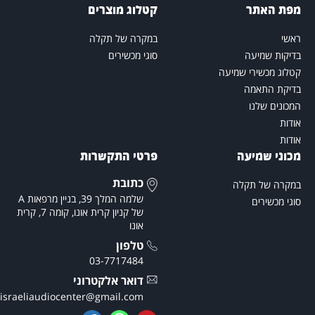
פת האתר
קטלוג מוצרים
אשי
במקרה של תקלה
דיקות שמיעה
סוגי מכשירים
טלוג מכשירי שמיעה
דיקת התאמה
מכונים שלנו
ודות
ודות
כוני שמיעה
פרטי התקשרות
כתובת
מקרה של תקלה
שלמה המלך 39, בניין מרפאות A
וגי מכשירים
של קניון קרית אונו, קומה 7, קרית
אונו
טלפון
03-7717484
דואר אלקטרוני
theisraeliaudiocenter@gmail.com