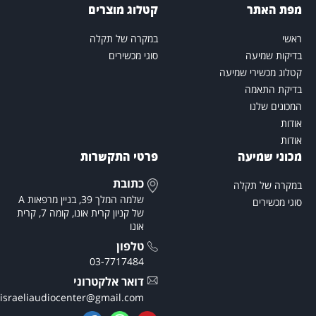
פת האתר
קטלוג מוצרים
אשי
במקרה של תקלה
דיקות שמיעה
סוגי מכשירים
טלוג מכשירי שמיעה
דיקת התאמה
מכונים שלנו
ודות
ודות
כוני שמיעה
פרטי התקשרות
כתובת
מקרה של תקלה
שלמה המלך 39, בניין מרפאות A
וגי מכשירים
של קניון קרית אונו, קומה 7, קרית
אונו
טלפון
03-7717484
דואר אלקטרוני
theisraeliaudiocenter@gmail.com