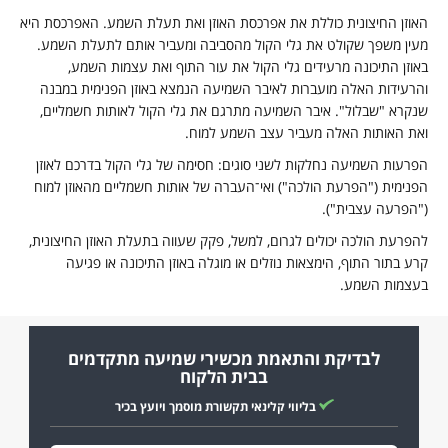
אוזן החיצונית כוללת את אפרכסת האוזן ואת תעלת השמע. האפרכסת היא
עין משפך שקולט את גלי הקול מהסביבה ומעביר אותם לתעלת השמע.
אוזן התיכונה מרעידים גלי הקול את עור התוף ואת עצמות השמע,
הרעידות האלה מועברות לאיבר השמיעה הנמצא באוזן הפנימית במבנה
נקרא "שבלול". איבר השמיעה מתרגם את גלי הקול לאותות חשמליים,
את האותות האלה מעביר עצב השמע למוח.
פרעות השמיעה נחלקות לשני סוגים: חסימה של גלי הקול בדרכם לאוזן
פנימית ("הפרעת הולכה") ואי־העברה של אותות חשמליים מהאוזן למוח
"הפרעה עצבית").
הפרעת הולכה יכולים לגרום, למשל, פקק שעווה בתעלת האוזן החיצונית,
רע בתור התוף, הימצאות נוזלים או מוגלה באוזן התיכונה או פגיעה
עצמות השמע.
לבדיקת והתאמת מכשירי שמיעה מתקדמים
בבית הלקוח
בליווי קלינאי תקשורת מוסמך ויועץ בכיר