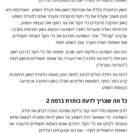
אותות החשמליים למוח – שם הם מפוענחים לצלילים.
אוזן החיצונית כוללת את אפרכסת האוזן ואת תעלת השמע. האפרכסת היא
עין משפך שקולט את גלי הקול מהסביבה ומעביר אותם לתעלת השמע.
אוזן התיכונה מרעידים גלי הקול את עור התוף ואת עצמות השמע,
הרעידות האלה מועברות לאיבר השמיעה הנמצא באוזן הפנימית במבנה
נקרא "שבלול". איבר השמיעה מתרגם את גלי הקול לאותות חשמליים,
את האותות האלה מעביר עצב השמע למוח.
פרעות השמיעה נחלקות לשני סוגים: חסימה של גלי הקול בדרכם לאוזן
פנימית ("הפרעת הולכה") ואי־העברה של אותות חשמליים מהאוזן למוח
"הפרעה עצבית").
הפרעת הולכה יכולים לגרום, למשל, פקק שעווה בתעלת האוזן החיצונית,
רע בתור התוף, הימצאות נוזלים או מוגלה באוזן התיכונה או פגיעה
עצמות השמע.
ל מה שצריך לדעת כותרת ברמה 2
ורם איפסום מלל דמה קצר בדיקת שמיעה נועדה לבחון את יכולת
שמיעה. כדי שאפשר יהיה לשמוע על האוזן להיות מסוגלת לעשות שלוש
עולות: לקלוט את גלי הקול, לתרגם אותם לאותות חשמליים ולהעביר את
אותות החשמליים למוח – שם הם מפוענחים לצלילים.