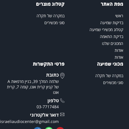
פת האתר
קטלוג מוצרים
אשי
במקרה של תקלה
דיקות שמיעה
סוגי מכשירים
טלוג מכשירי שמיעה
דיקת התאמה
מכונים שלנו
ודות
ודות
כוני שמיעה
פרטי התקשרות
כתובת
מקרה של תקלה
שלמה המלך 39, בניין מרפאות A
וגי מכשירים
של קניון קרית אונו, קומה 7, קרית
אונו
טלפון
03-7717484
דואר אלקטרוני
theisraeliaudiocenter@gmail.com