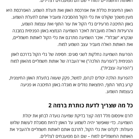
אותות החשמליים למוח – שם הם מפוענחים לצלילים.
אוזן החיצונית כוללת את אפרכסת האוזן ואת תעלת השמע. האפרכסת היא
עין משפך שקולט את גלי הקול מהסביבה ומעביר אותם לתעלת השמע.
אוזן התיכונה מרעידים גלי הקול את עור התוף ואת עצמות השמע,
הרעידות האלה מועברות לאיבר השמיעה הנמצא באוזן הפנימית במבנה
נקרא "שבלול". איבר השמיעה מתרגם את גלי הקול לאותות חשמליים,
את האותות האלה מעביר עצב השמע למוח.
פרעות השמיעה נחלקות לשני סוגים: חסימה של גלי הקול בדרכם לאוזן
פנימית ("הפרעת הולכה") ואי־העברה של אותות חשמליים מהאוזן למוח
"הפרעה עצבית").
הפרעת הולכה יכולים לגרום, למשל, פקק שעווה בתעלת האוזן החיצונית,
רע בתור התוף, הימצאות נוזלים או מוגלה באוזן התיכונה או פגיעה
עצמות השמע.
ל מה שצריך לדעת כותרת ברמה 2
ורם איפסום מלל דמה קצר בדיקת שמיעה נועדה לבחון את יכולת
שמיעה. כדי שאפשר יהיה לשמוע על האוזן להיות מסוגלת לעשות שלוש
עולות: לקלוט את גלי הקול, לתרגם אותם לאותות חשמליים ולהעביר את
אותות החשמליים למוח – שם הם מפוענחים לצלילים.