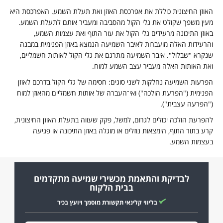
אוזן החיצונית כוללת את אפרכסת האוזן ואת תעלת השמע. האפרכסת היא
עין משפך שקולט את גלי הקול מהסביבה ומעביר אותם לתעלת השמע.
אוזן התיכונה מרעידים גלי הקול את עור התוף ואת עצמות השמע,
הרעידות האלה מועברות לאיבר השמיעה הנמצא באוזן הפנימית במבנה
נקרא "שבלול". איבר השמיעה מתרגם את גלי הקול לאותות חשמליים,
את האותות האלה מעביר עצב השמע למוח.
פרעות השמיעה נחלקות לשני סוגים: חסימה של גלי הקול בדרכם לאוזן
פנימית ("הפרעת הולכה") ואי־העברה של אותות חשמליים מהאוזן למוח
"הפרעה עצבית").
הפרעת הולכה יכולים לגרום, למשל, פקק שעווה בתעלת האוזן החיצונית,
רע בתור התוף, הימצאות נוזלים או מוגלה באוזן התיכונה או פגיעה
עצמות השמע.
לבדיקת והתאמת מכשירי שמיעה מתקדמים
בבית הלקוח
בליווי קלינאי תקשורת מוסמך ויועץ בכיר