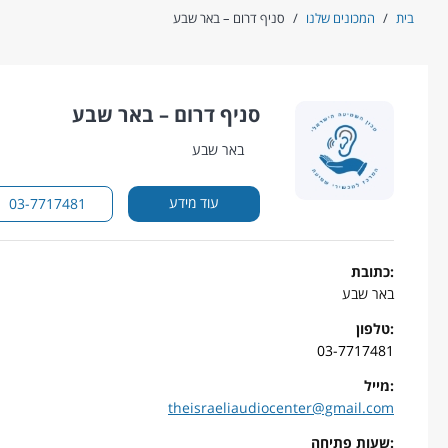
Ski
בית
/
המכונים שלנו
/
סניף דרום – באר שבע
t
conten
סניף דרום – באר שבע
באר שבע
עוד מידע
03-7717481
:כתובת
באר שבע
:טלפון
03-7717481
:מייל
theisraeliaudiocenter@gmail.com
:שעות פתיחה